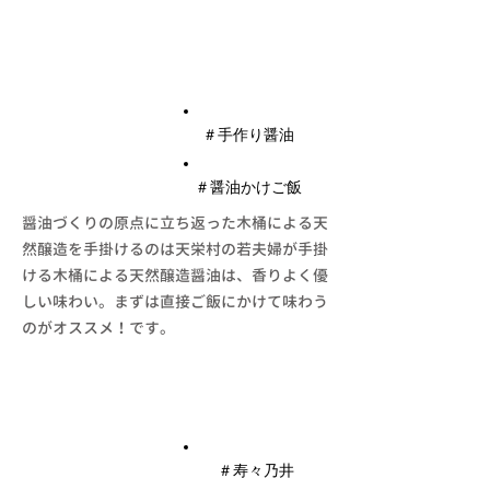
​醤油
​＃手作り醤油
​＃醤油かけご飯
醤油づくりの原点に立ち返った木桶による天
然醸造を手掛けるのは天栄村の若夫婦が手掛
ける木桶による天然醸造醤油は、香りよく優
しい味わい。まずは直接ご飯にかけて味わう
のがオススメ！です。
地 酒
​＃寿々乃井