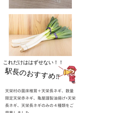
これだけははずせない！！
駅長のおすすめ‼️
天栄村の菌床椎茸＋天栄長ネギ、数量
限定天栄赤ネギ、
亀屋謹製油揚げ+天栄
長ネギ、天栄長ネギのみの４種類をご
用意しました。