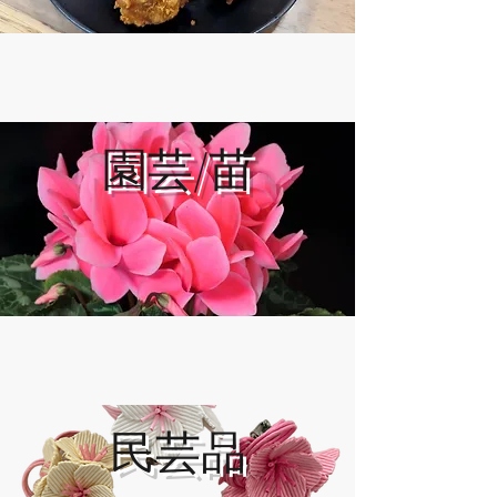
園芸/苗
民芸品