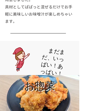
​具材としてぱぱっと混ぜるだけでお手
軽に美味しいお味噌汁が楽しめちゃい
ます。
​ま
だ
ま
、
い
っ
い
！
あ
ぱ
い
だ
ぱ
っ
！
​お惣菜