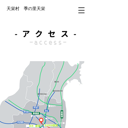
​天栄村 季の里天栄
-アクセス-
-access-