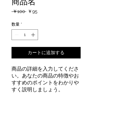
商品名
通
セ
 ￥100 
￥95
常
ー
価
ル
数量
*
格
価
格
カートに追加する
商品の詳細を入力してくださ
い。あなたの商品の特徴やお
すすめのポイントをわかりや
すく説明しましょう。
商品情報
商品の詳細を入力してください。サイ
返品・返金ポリシー
ズ、素材、取扱説明に加え、商品の特